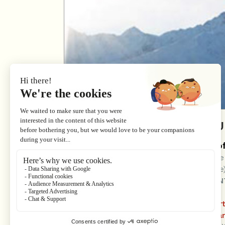
NOS BONS PLANS 6 JO
Offre 6 jours + samedi après-midi of
votre arrivée en achetant en ligne avant le
(commençant obligatoirement le dimanche
SELECTIONNEZ UN FORFAIT COMMENCANT
APRES-MIDI OFFERT POUR EN PROFITER
L'offre 6 jours + samedi après-midi offe
(montagne aux enfants, offre famille, tarif