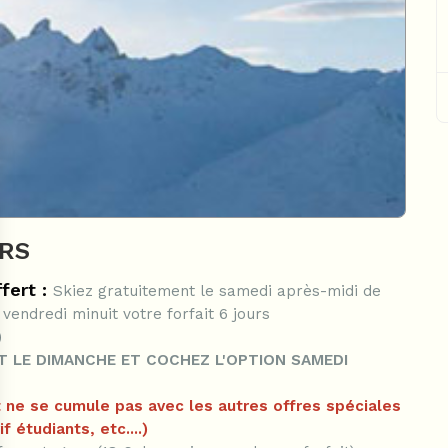
URS
fert :
Skiez gratuitement le samedi après-midi de
 vendredi minuit votre forfait 6 jours
)
 LE DIMANCHE ET COCHEZ L'OPTION SAMEDI
rt ne se cumule pas avec les autres offres spéciales
 étudiants, etc....)