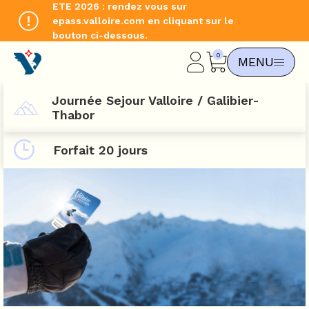
ETE 2026 : rendez vous sur
epass.valloire.com en cliquant sur le
bouton ci-dessous.
CHANGER DE LANGUE
MENU
EN
Journée Sejour Valloire / Galibier-
Thabor
Forfait 20 jours