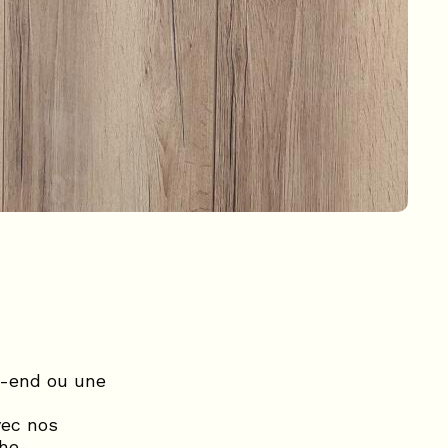
k-end ou une
vec nos
che-