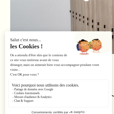
Ne portez pl
vos skis !