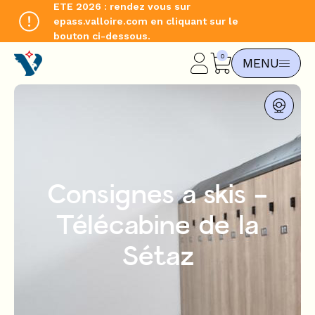
ETE 2026 : rendez vous sur
epass.valloire.com en cliquant sur le
bouton ci-dessous.
CHANGE LANGUAGE
MENU
FR
Consignes a skis -
Télécabine de la
Sétaz