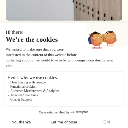
Ne portez plus
vos skis !
Que ce soit pour une journée, un week-end ou une
semaine,
offrez-vous le confort et la sécurité avec nos
consignes à skis chauffantes avec sèche-
chaussures !